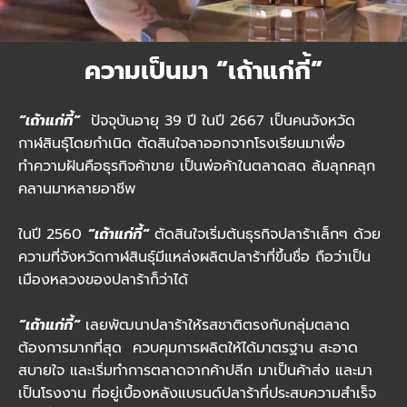
ความเป็นมา “เถ้าแก่กี้”
“เถ้าแก่กี้”
ปัจจุบันอายุ 39 ปี ในปี 2667 เป็นคนจังหวัด
กาฬสินธุ์โดยกำเนิด ตัดสินใจลาออกจากโรงเรียนมาเพื่อ
ทำความฝันคือธุรกิจค้าขาย เป็นพ่อค้าในตลาดสด ล้มลุกคลุก
คลานมาหลายอาชีพ
ในปี 2560
”เถ้าแก่กี้“
ตัดสินใจเริ่มต้นธุรกิจปลาร้าเล็กๆ ด้วย
ความที่จังหวัดกาฬสินธุ์มีแหล่งผลิตปลาร้าที่ขึ้นชื่อ ถือว่าเป็น
เมืองหลวงของปลาร้าก็ว่าได้
”เถ้าแก่กี้“
เลยพัฒนาปลาร้าให้รสชาติตรงกับกลุ่มตลาด
ต้องการมากที่สุด ควบคุมการผลิตให้ได้มาตรฐาน สะอาด
สบายใจ และเริ่มทำการตลาดจากค้าปลีก มาเป็นค้าส่ง และมา
เป็นโรงงาน ที่อยู่เบื้องหลังแบรนด์ปลาร้าที่ประสบความสำเร็จ