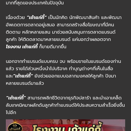
มากที่สุดของประเทศในปัจจุบัน
เนื่องด้วย
”เถ้าแก่กี้“
เป็นนักคิด นักพัฒนาสินค้า และพัฒนา
อัพเดตการตลาดอยู่เสมอ สามารถสร้างสื่อโฆษณาที่มีคน
ติดตาม หลักหลายแสน มาช่วยสนับสนุนการตลาดแบรนด์
ลูกค้า ให้ติดตลาดมาหลายแบรนด์ แค่บอกว่าผลอตจาก
โรงงาน เถ้าแก่กี้
ก็ขายดีมากขึ้น
นอกจากทำแบรนด์แบบครบ จบ พร้อมขายในแบรนด์ของท่าน
แล้ว รายได้ส่วนหนึ่งนำไปบริจาค ทำบุญต่างๆที่เห็นในสื่อ
และ
”เถ้าแก่กี้“
ยังช่วยออกแบบฉลากมงคลให้ลูกค้า ปังมา
หลายแบรนด์มาแล้ว
“เถ้าแก่กี้”
สามารถพลิกชีวิตจากธุรกิจปลาร้า และนำเอาเคล็ด
ลับเทคนิคมาผลักดันลูกค้าทำแบรนด์ให้ประสบความสำเร็จยิ่งขึ้น
ไปอีก